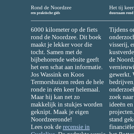
Rond de Noordzee
Het tij keer
een praktische gids
duurzaam rond 
6000 kilometer op de fiets
Tijdens o
rond de Noordzee. Dit boek
onderzoc
maakt je lekker voor die
visserij,
tocht. Samen met de
kustverde
bijbehorende website geeft
de Noord
het een schat aan informatie.
vernieuw
Jos Wassink en Koos
gewerkt.
Termorshuizen reden de hele
bedrijven
ronde in één keer helemaal.
onderzoek
Maar hij kan net zo
zoek naar
makkelijk in stukjes worden
ideeën e
geknipt. Maak je eigen
projecten.
Noordzeeronde!
stand ge
Lees ook de
recensie in
financiël