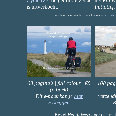
Cyclelive
. De gedrukte versie
het
Rotte
is uitverkocht.
Initiatief
.
Lees de recensie van deze twee boeken in het
Techn
68 pagina's | full colour | €5
108 pagi
(e-boek)
Dit e-boek kan je
hier
verzend
verkrijgen
.
B
Bestel
Het tij keert
door een mail