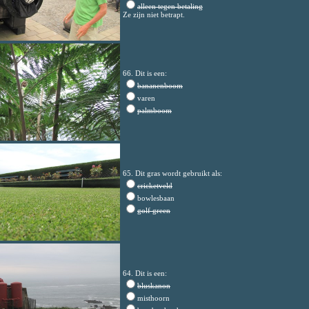
alleen tegen betaling
Ze zijn niet betrapt.
66. Dit is een:
bananenboom
varen
palmboom
65. Dit gras wordt gebruikt als:
cricketveld
bowlesbaan
golf green
64. Dit is een:
bluskanon
misthoorn