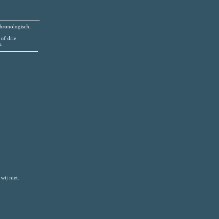
chronologisch,
 of drie
s.
wij niet.