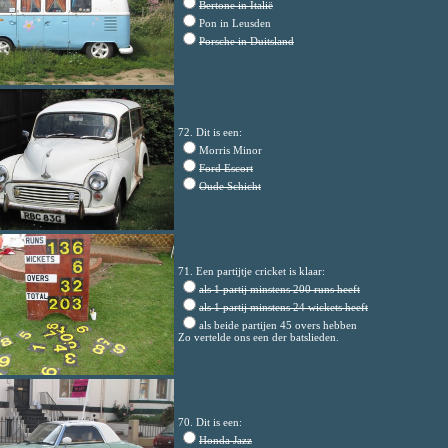
Bertone in Italië
Pon in Leusden
Porsche in Duitsland
72. Dit is een:
Morris Minor
Ford Escort
Oude Schicht
71. Een partijtje cricket is klaar:
als 1 partij minstens 200 runs heeft
als 1 partij minstens 24 wickets heeft
als beide partijen 45 overs hebben
Zo vertelde ons een der batslieden.
70. Dit is een:
Honda Jazz