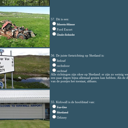
57. Dit is een:
Morris Minor
Ford Escort
Oude Schicht
56. De juiste fietsrichting op Shetland is:
linksaf
rechtdoor
rechtsaf
Alle richtingen zijn okee op Shetland: er zijn zo weinig we
een paar dagen bijna allemaal gezien kan hebben. Als de d
van de pontjes het toestaat, althans.
55. Kirkwall is de hoofdstad van:
Far Oer
Shetland
Orkney