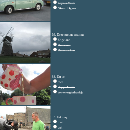
Toyota Verdi
Nissan Figaro
69. Deze molen staat in:
Engeland
Duitsland
Denemarken
68. Dit is:
thee
slappe koffie
een energiedrankje
67. Dit mag:
niet
wel