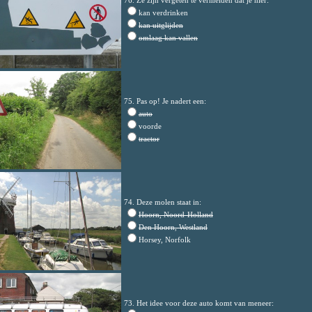
76. Ze zijn vergeten te vermelden dat je hier:
kan verdrinken
kan uitglijden
omlaag kan vallen
75. Pas op! Je nadert een:
auto
voorde
tractor
74. Deze molen staat in:
Hoorn, Noord-Holland
Den Hoorn, Westland
Horsey, Norfolk
73. Het idee voor deze auto komt van meneer: