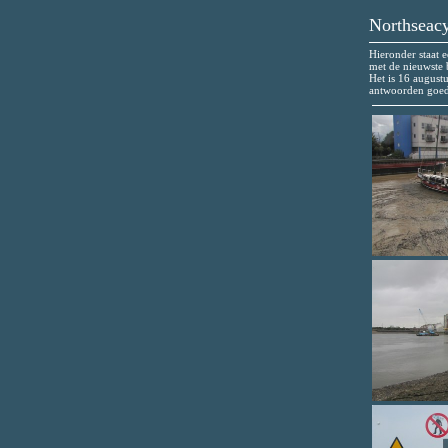
Northseacy
Hieronder staat e
met de nieuwste
Het is 16 augustu
antwoorden goed,