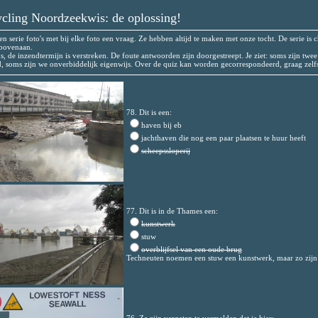
cling Noordzeekwis: de oplossing!
en serie foto's met bij elke foto een vraag. Ze hebben altijd te maken met onze tocht. De serie is 
 bovenaan.
s, de inzendtermijn is verstreken. De foute antwoorden zijn doorgestreept. Je ziet: soms zijn twee
 soms zijn we onverbiddelijk eigenwijs.
Over de quiz kan worden gecorrespondeerd, graag zelf
78. Dit is een:
haven bij eb
jachthaven die nog een paar plaatsen te huur heeft
scheepssloperij
77. Dit is in de Thames een:
kunstwerk
stuw
overblijfsel van een oude brug
Techneuten noemen een stuw een kunstwerk, maar zo zijn 