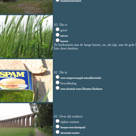
bombardonder
63. Dit is:
gerst
tarwe
haver
Te herkennen aan de lange haren, en, als rijp, aan de gele 
bier doet denken.
62. Dit is:
een ongevraagd emailbericht
broodbeleg
een sketch van Monty Python
61. Over dit viaduct:
rijden treinen
loopt een fietspad
stroomt water