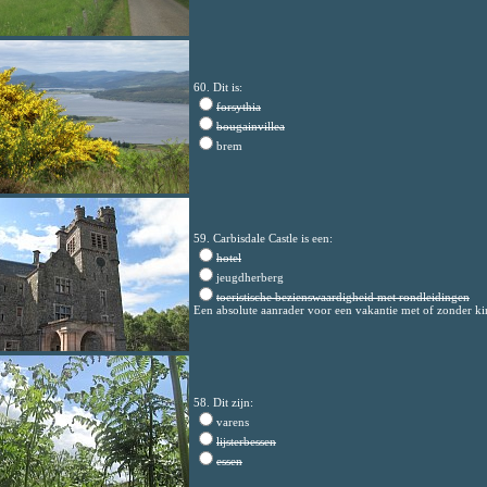
60. Dit is:
forsythia
bougainvillea
brem
59. Carbisdale Castle is een:
hotel
jeugdherberg
toeristische bezienswaardigheid met rondleidingen
Een absolute aanrader voor een vakantie met of zonder k
58. Dit zijn:
varens
lijsterbessen
essen