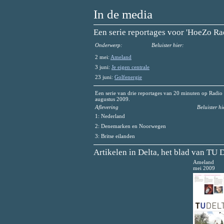
In de media
Een serie reportages voor 'HoeZo Ra
Onderwerp:
Beluister hier:
2 mei:
Ameland
3 juni:
Je eigen centrale
23 juni:
Golfenergie
Een serie van drie reportages van 20 minuten op Radi
augustus 2009.
Aflevering
Beluister hi
1: Nederland
2: Denemarken en Noorwegen
3: Britse eilanden
Artikelen in Delta, het blad van TU D
Ameland
mei 2009